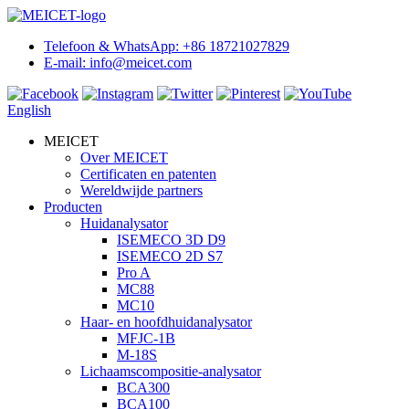
Telefoon & WhatsApp: +86 18721027829
E-mail: info@meicet.com
English
MEICET
Over MEICET
Certificaten en patenten
Wereldwijde partners
Producten
Huidanalysator
ISEMECO 3D D9
ISEMECO 2D S7
Pro A
MC88
MC10
Haar- en hoofdhuidanalysator
MFJC-1B
M-18S
Lichaamscompositie-analysator
BCA300
BCA100