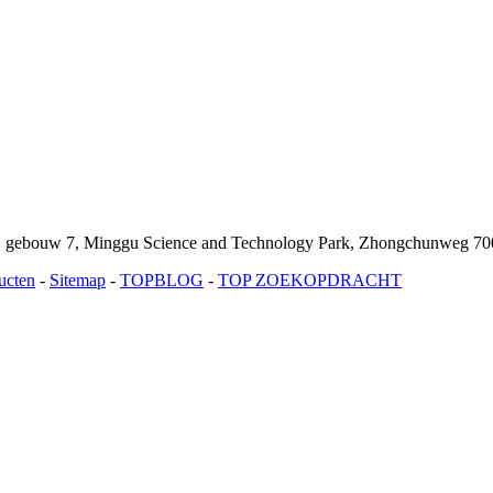
g, gebouw 7, Minggu Science and Technology Park, Zhongchunweg 700
ucten
-
Sitemap
-
TOPBLOG
-
TOP ZOEKOPDRACHT