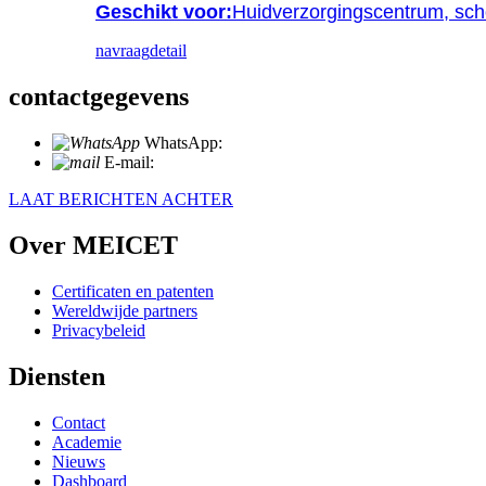
Geschikt voor:
Huidverzorgingscentrum, sch
navraag
detail
contactgegevens
WhatsApp:
+86 18721027829
E-mail:
info@meicet.com
LAAT BERICHTEN ACHTER
Over MEICET
Certificaten en patenten
Wereldwijde partners
Privacybeleid
Diensten
Contact
Academie
Nieuws
Dashboard