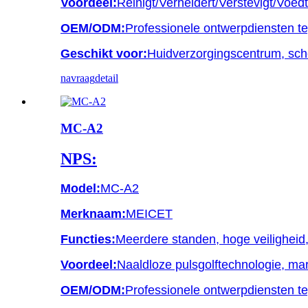
Voordeel:
Reinigt/Verheldert/Verstevigt/Voed
OEM/ODM:
Professionele ontwerpdiensten teg
Geschikt voor:
Huidverzorgingscentrum, sch
navraag
detail
MC-A2
NPS:
Model:
MC-A2
Merknaam:
MEICET
Functies:
Meerdere standen, hoge veiligheid,
Voordeel:
Naaldloze pulsgolftechnologie, ma
OEM/ODM:
Professionele ontwerpdiensten teg