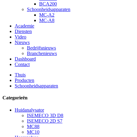
BCA200
Schoonheidsapparaten
MC-A2
MC-A8
Academie
Diensten
Video
Nieuws
Bedrijfsnieuws
Branchenieuws
Dashboard
Contact
Thuis
Producten
Schoonheidsapparaten
Categorieën
Huidanalysator
ISEMECO 3D D8
ISEMECO 2D S7
MC88
MC10