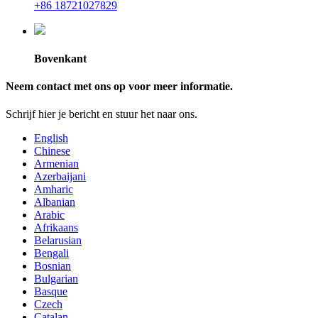
+86 18721027829
Bovenkant
Neem contact met ons op voor meer informatie.
Schrijf hier je bericht en stuur het naar ons.
English
Chinese
Armenian
Azerbaijani
Amharic
Albanian
Arabic
Afrikaans
Belarusian
Bengali
Bosnian
Bulgarian
Basque
Czech
Catalan