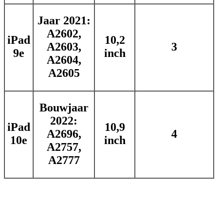
Jaar 2021:
A2602,
iPad
10,2
A2603,
3
9e
inch
A2604,
A2605
Bouwjaar
2022:
iPad
10,9
A2696,
4
10e
inch
A2757,
A2777