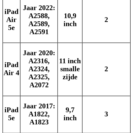
Jaar 2022:
iPad
A2588,
10,9
Air
2
A2589,
inch
5e
A2591
Jaar 2020:
A2316,
11 inch
iPad
A2324,
smalle
2
Air 4
A2325,
zijde
A2072
Jaar 2017:
iPad
9,7
A1822,
3
5e
inch
A1823