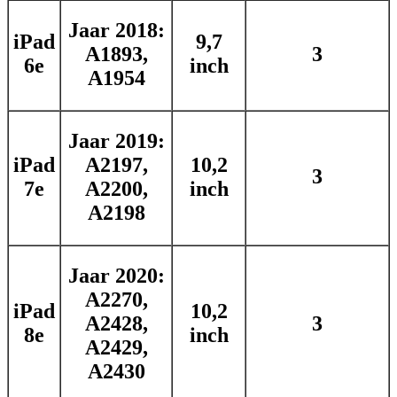
Jaar 2018:
iPad
9,7
A1893,
3
6e
inch
A1954
Jaar 2019:
iPad
A2197,
10,2
3
7e
A2200,
inch
A2198
Jaar 2020:
A2270,
iPad
10,2
A2428,
3
8e
inch
A2429,
A2430