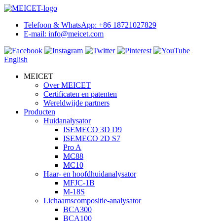
Telefoon & WhatsApp: +86 18721027829
E-mail: info@meicet.com
English
MEICET
Over MEICET
Certificaten en patenten
Wereldwijde partners
Producten
Huidanalysator
ISEMECO 3D D9
ISEMECO 2D S7
Pro A
MC88
MC10
Haar- en hoofdhuidanalysator
MFJC-1B
M-18S
Lichaamscompositie-analysator
BCA300
BCA100