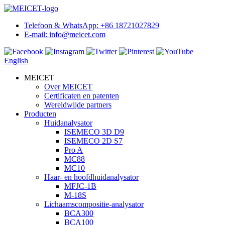
Telefoon & WhatsApp: +86 18721027829
E-mail: info@meicet.com
English
MEICET
Over MEICET
Certificaten en patenten
Wereldwijde partners
Producten
Huidanalysator
ISEMECO 3D D9
ISEMECO 2D S7
Pro A
MC88
MC10
Haar- en hoofdhuidanalysator
MFJC-1B
M-18S
Lichaamscompositie-analysator
BCA300
BCA100