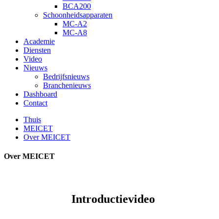
BCA200
Schoonheidsapparaten
MC-A2
MC-A8
Academie
Diensten
Video
Nieuws
Bedrijfsnieuws
Branchenieuws
Dashboard
Contact
Thuis
MEICET
Over MEICET
Over MEICET
Introductievideo