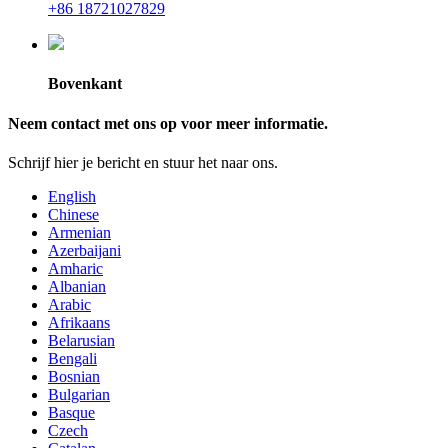
+86 18721027829
Bovenkant
Neem contact met ons op voor meer informatie.
Schrijf hier je bericht en stuur het naar ons.
English
Chinese
Armenian
Azerbaijani
Amharic
Albanian
Arabic
Afrikaans
Belarusian
Bengali
Bosnian
Bulgarian
Basque
Czech