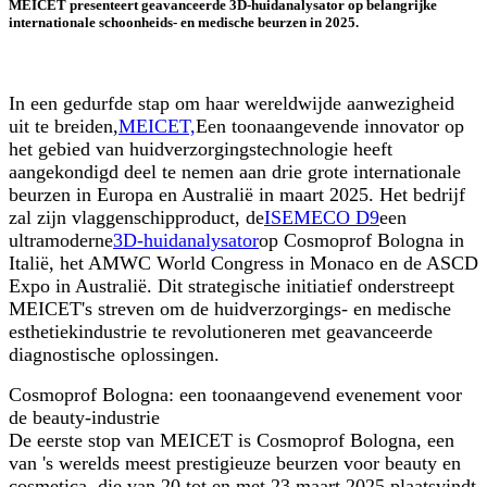
MEICET presenteert geavanceerde 3D-huidanalysator op belangrijke
internationale schoonheids- en medische beurzen in 2025.
In een gedurfde stap om haar wereldwijde aanwezigheid
uit te breiden,
MEICET,
Een toonaangevende innovator op
het gebied van huidverzorgingstechnologie heeft
aangekondigd deel te nemen aan drie grote internationale
beurzen in Europa en Australië in maart 2025. Het bedrijf
zal zijn vlaggenschipproduct, de
ISEMECO D9
een
ultramoderne
3D-huidanalysator
op Cosmoprof Bologna in
Italië, het AMWC World Congress in Monaco en de ASCD
Expo in Australië. Dit strategische initiatief onderstreept
MEICET's streven om de huidverzorgings- en medische
esthetiekindustrie te revolutioneren met geavanceerde
diagnostische oplossingen.
Cosmoprof Bologna: een toonaangevend evenement voor
de beauty-industrie
De eerste stop van MEICET is Cosmoprof Bologna, een
van 's werelds meest prestigieuze beurzen voor beauty en
cosmetica, die van 20 tot en met 23 maart 2025 plaatsvindt