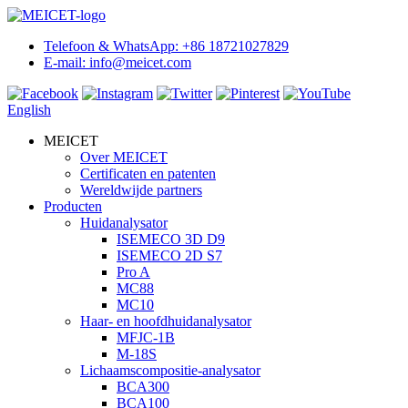
Telefoon & WhatsApp: +86 18721027829
E-mail: info@meicet.com
English
MEICET
Over MEICET
Certificaten en patenten
Wereldwijde partners
Producten
Huidanalysator
ISEMECO 3D D9
ISEMECO 2D S7
Pro A
MC88
MC10
Haar- en hoofdhuidanalysator
MFJC-1B
M-18S
Lichaamscompositie-analysator
BCA300
BCA100