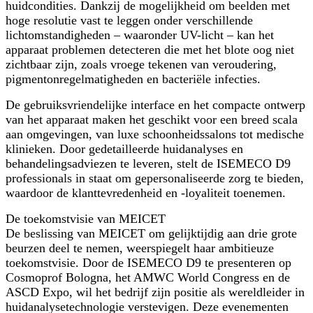
huidcondities. Dankzij de mogelijkheid om beelden met
hoge resolutie vast te leggen onder verschillende
lichtomstandigheden – waaronder UV-licht – kan het
apparaat problemen detecteren die met het blote oog niet
zichtbaar zijn, zoals vroege tekenen van veroudering,
pigmentonregelmatigheden en bacteriële infecties.
De gebruiksvriendelijke interface en het compacte ontwerp
van het apparaat maken het geschikt voor een breed scala
aan omgevingen, van luxe schoonheidssalons tot medische
klinieken. Door gedetailleerde huidanalyses en
behandelingsadviezen te leveren, stelt de ISEMECO D9
professionals in staat om gepersonaliseerde zorg te bieden,
waardoor de klanttevredenheid en -loyaliteit toenemen.
De toekomstvisie van MEICET
De beslissing van MEICET om gelijktijdig aan drie grote
beurzen deel te nemen, weerspiegelt haar ambitieuze
toekomstvisie. Door de ISEMECO D9 te presenteren op
Cosmoprof Bologna, het AMWC World Congress en de
ASCD Expo, wil het bedrijf zijn positie als wereldleider in
huidanalysetechnologie verstevigen. Deze evenementen