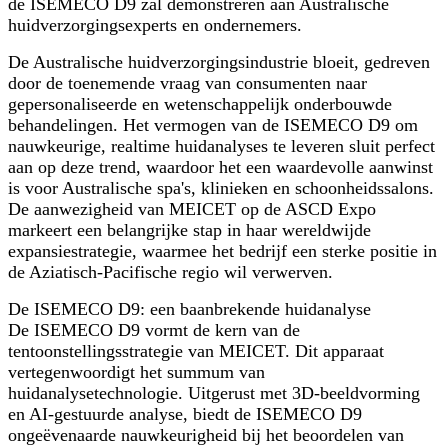
de ISEMECO D9 zal demonstreren aan Australische
huidverzorgingsexperts en ondernemers.
De Australische huidverzorgingsindustrie bloeit, gedreven
door de toenemende vraag van consumenten naar
gepersonaliseerde en wetenschappelijk onderbouwde
behandelingen. Het vermogen van de ISEMECO D9 om
nauwkeurige, realtime huidanalyses te leveren sluit perfect
aan op deze trend, waardoor het een waardevolle aanwinst
is voor Australische spa's, klinieken en schoonheidssalons.
De aanwezigheid van MEICET op de ASCD Expo
markeert een belangrijke stap in haar wereldwijde
expansiestrategie, waarmee het bedrijf een sterke positie in
de Aziatisch-Pacifische regio wil verwerven.
De ISEMECO D9: een baanbrekende huidanalyse
De ISEMECO D9 vormt de kern van de
tentoonstellingsstrategie van MEICET. Dit apparaat
vertegenwoordigt het summum van
huidanalysetechnologie. Uitgerust met 3D-beeldvorming
en AI-gestuurde analyse, biedt de ISEMECO D9
ongeëvenaarde nauwkeurigheid bij het beoordelen van