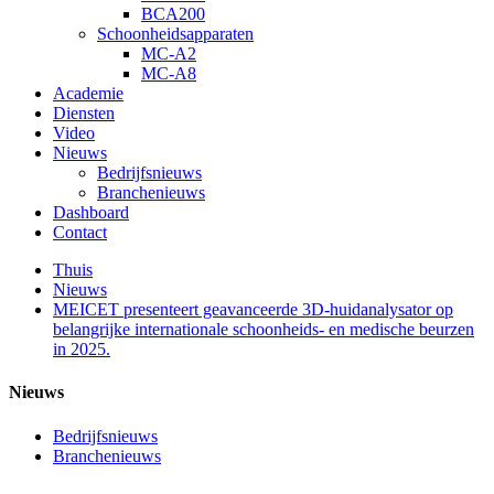
BCA200
Schoonheidsapparaten
MC-A2
MC-A8
Academie
Diensten
Video
Nieuws
Bedrijfsnieuws
Branchenieuws
Dashboard
Contact
Thuis
Nieuws
MEICET presenteert geavanceerde 3D-huidanalysator op
belangrijke internationale schoonheids- en medische beurzen
in 2025.
Nieuws
Bedrijfsnieuws
Branchenieuws